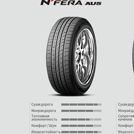
Сухая дорога
Сухая дор
Мокрая дорога
Мокрая д
Топливная
Сопроти
экономичность
качению
Комфорт / Шум
Комфорт 
Износостойкость
Износост