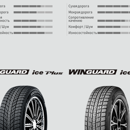
ога
Сухая дорога
орога
Мокрая дорога
я
Сопротивление
ность
качению
/ Шум
Комфорт / Шум
ойкость
Износостойкость