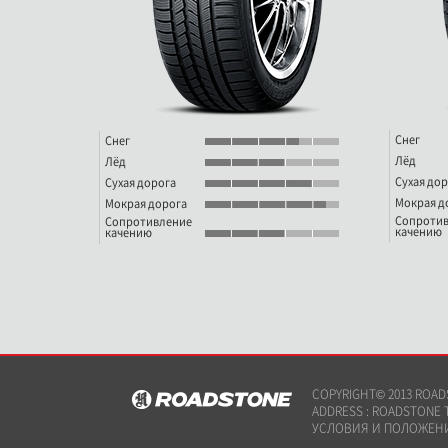
Снег
Снег
Лёд
Лёд
Сухая дор
Сухая дорога
Мокрая д
Мокрая дорога
Сопроти
Сопротивление
качению
качению
COPYRIGHT© 2013 ROADS
ADDRESS : ROADSTONE TIR
УСЛОВИЯ И ПОЛОЖЕН